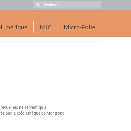
Numérique
MJC
Micro-Folie
recueillies ne servent qu’à
surés par la Médiathèque de Montrond