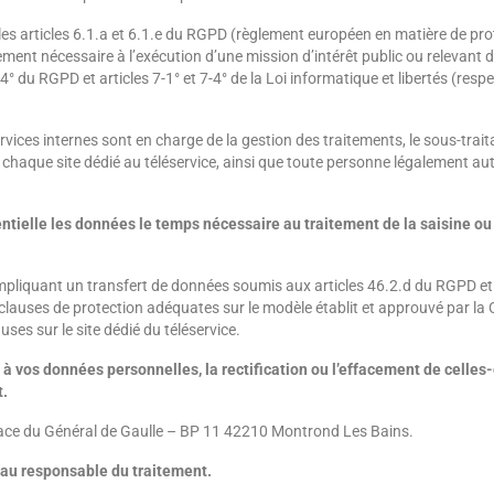
es articles 6.1.a et 6.1.e du RGPD (règlement européen en matière de pro
tement nécessaire à l’exécution d’une mission d’intérêt public ou relevant d
7.4° du RGPD et articles 7-1° et 7-4° de la Loi informatique et libertés (resp
rvices internes sont en charge de la gestion des traitements, le sous-trai
haque site dédié au téléservice, ainsi que toute personne légalement au
ielle les données le temps nécessaire au traitement de la saisine ou
pliquant un transfert de données soumis aux articles 46.2.d du RGPD et 68
es clauses de protection adéquates sur le modèle établit et approuvé par 
es sur le site dédié du téléservice.
 vos données personnelles, la rectification ou l’effacement de celles-c
t.
place du Général de Gaulle – BP 11 42210 Montrond Les Bains.
 au responsable du traitement.